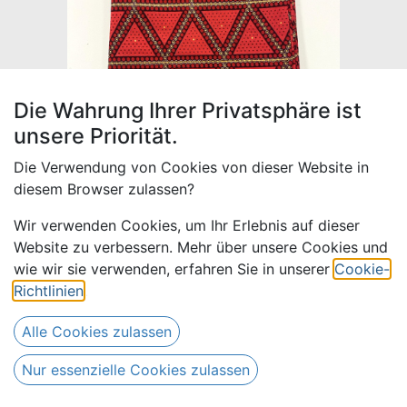
Die Wahrung Ihrer Privatsphäre ist
unsere Priorität.
Die Verwendung von Cookies von dieser Website in
diesem Browser zulassen?
Wir verwenden Cookies, um Ihr Erlebnis auf dieser
Website zu verbessern. Mehr über unsere Cookies und
Supernice 4.10
wie wir sie verwenden, erfahren Sie in unserer
Cookie-
Richtlinien
.
33,00
€
Alle Preise inkl. MwSt.
zzgl.
Alle Cookies zulassen
Versandkosten
Nur essenzielle Cookies zulassen
Nur 1 Stück auf Lager.