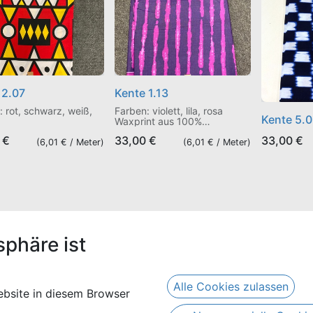
 2.07
Kente 1.13
: rot, schwarz, weiß,
Farben: violett, lila, rosa
Kente 5.
Waxprint aus 100%
nt aus 100%
Baumwolle
€
33,00
€
33,00
€
olle
(
6,01
€ /
Meter
)
(
6,01
€ /
Meter
)
sphäre ist
Alle Cookies zulassen
bsite in diesem Browser