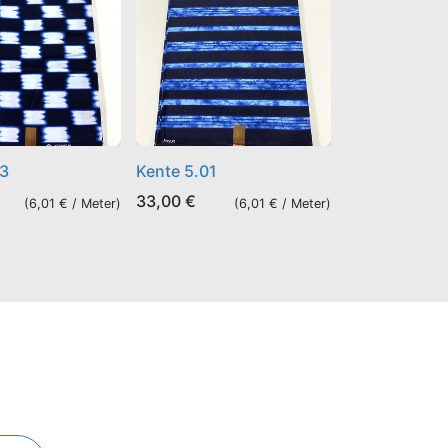
03
Kente 5.01
33,00
€
(
6,01
€ /
Meter
)
(
6,01
€ /
Meter
)