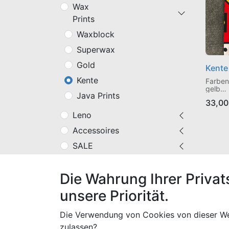
Wax
Prints
Waxblock
Superwax
Gold
Kente
Kente
Farben
gelb
Java Prints
Waxpri
33,00
Baumw
Leno
Accessoires
SALE
Farbe
Die Wahrung Ihrer Privat
unsere Priorität.
Die Verwendung von Cookies von dieser We
zulassen?