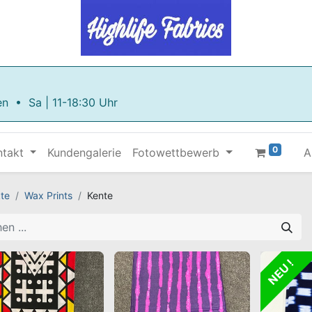
en • Sa | 11-18:30 Uhr
0
ntakt
Kundengalerie
Fotowettbewerb
A
te
Wax Prints
Kente
NEU !