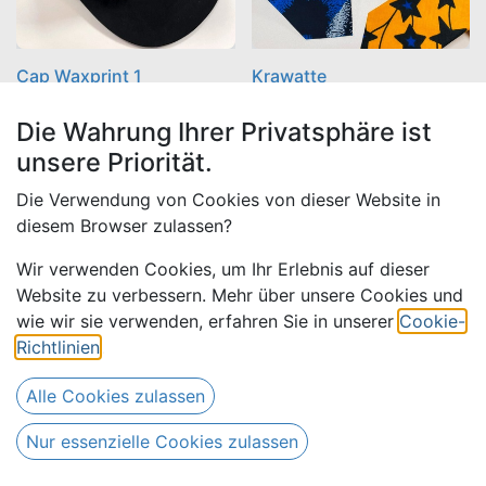
Cap Waxprint 1
Krawatte
Die Wahrung Ihrer Privatsphäre ist
9,50
€
9,50
€
(
7,00
€ /
(
5,00
€ /
unsere Priorität.
7,00
€
5,00
€
Stück
)
Stück
)
Die Verwendung von Cookies von dieser Website in
diesem Browser zulassen?
SALE
Wir verwenden Cookies, um Ihr Erlebnis auf dieser
Website zu verbessern. Mehr über unsere Cookies und
wie wir sie verwenden, erfahren Sie in unserer
Cookie-
Richtlinien
.
Alle Cookies zulassen
Nur essenzielle Cookies zulassen
Maske