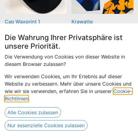
Cap Waxprint 1
Krawatte
Die Wahrung Ihrer Privatsphäre ist
9,50
€
9,50
€
(
7,00
€ /
(
5,00
€ /
unsere Priorität.
7,00
€
5,00
€
Stück
)
Stück
)
Die Verwendung von Cookies von dieser Website in
diesem Browser zulassen?
SALE
SALE
Wir verwenden Cookies, um Ihr Erlebnis auf dieser
Website zu verbessern. Mehr über unsere Cookies und
wie wir sie verwenden, erfahren Sie in unserer
Cookie-
Richtlinien
.
Alle Cookies zulassen
Nur essenzielle Cookies zulassen
Fliege
Cap Waxprint 2