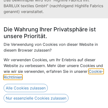
Das Gewinnspiel wird von "Highlife Fabrics Inh.
BARILUX textiles GmbH" (nachfolgend Highlife Fabrics
genannt) veranstaltet.
Gewinne:
Die Wahrung Ihrer Privatsphäre ist
Die Gewinne für den laufenden Wettbewerb finden Sie
unsere Priorität.
auf der jeweiligen Gewinnspiel-Seite.
Die Verwendung von Cookies von dieser Website in
Teilnahme:
diesem Browser zulassen?
Eine Person nimmt am Fotowettbewerb teil, indem sie
Wir verwenden Cookies, um Ihr Erlebnis auf dieser
ein selbst fotografiertes Bild per Mail oder WhatsApp
Website zu verbessern. Mehr über unsere Cookies und
einsendet. Die Teilnahmefristen des Fotowettbewerbs
wie wir sie verwenden, erfahren Sie in unserer
Cookie-
finden Sie auf der Seite des aktuellen Wettbewerbs.
Richtlinien
.
Anschließend erfolgt eine Jury-Vorauswahl. Die besten
10 Bilder werden auf verschiedenen Kanälen zum
Alle Cookies zulassen
Voting veröffentlicht.
Nur essenzielle Cookies zulassen
Mit dem Einsenden eines Bildes erklärt sich der
Teilnehmer mit den Teilnahmebedingungen