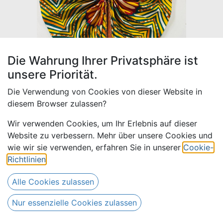
Die Wahrung Ihrer Privatsphäre ist
unsere Priorität.
Die Verwendung von Cookies von dieser Website in
diesem Browser zulassen?
Wir verwenden Cookies, um Ihr Erlebnis auf dieser
Website zu verbessern. Mehr über unsere Cookies und
Fächer gelb-petrol-braun
wie wir sie verwenden, erfahren Sie in unserer
Cookie-
Richtlinien
.
19,00
€
Alle Preise inkl. MwSt.
zzgl. Versandkosten
Alle Cookies zulassen
Nur 1 Stück auf Lager.
Nur essenzielle Cookies zulassen
(
19,00
€
Stück
)