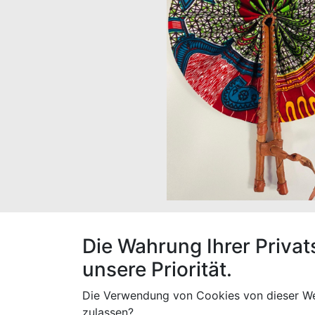
Ein schöner, handgefertigter Fächer aus Ba
Die Wahrung Ihrer Privat
Durchmesser ca. 30 cm
unsere Priorität.
Hergestellt in Togo
Die Verwendung von Cookies von dieser We
zulassen?