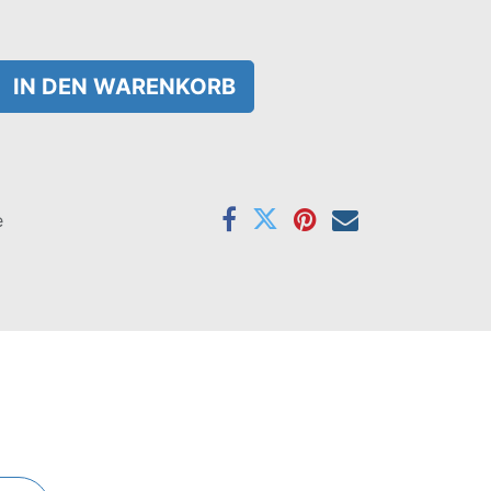
IN DEN WARENKORB
e
Farben orange, türkis, schwarz und weiß.