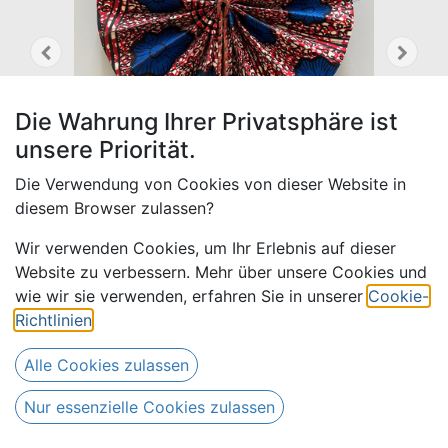
Die Wahrung Ihrer Privatsphäre ist
unsere Priorität.
Die Verwendung von Cookies von dieser Website in
diesem Browser zulassen?
Wir verwenden Cookies, um Ihr Erlebnis auf dieser
Website zu verbessern. Mehr über unsere Cookies und
wie wir sie verwenden, erfahren Sie in unserer
Cookie-
Fächer 4.02
Richtlinien
.
19,00
€
Alle Preise inkl. MwSt.
zzgl. Versandkosten
Alle Cookies zulassen
Nur essenzielle Cookies zulassen
Nur 1 Stück auf Lager.