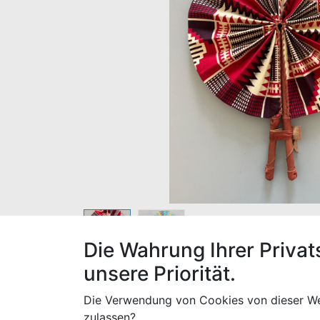
Die Wahrung Ihrer Privat
unsere Priorität.
Ein schöner, handgefertigter Fächer aus Ba
Durchmesser ca. 30 cm
Die Verwendung von Cookies von dieser We
Hergestellt in Ghana
zulassen?