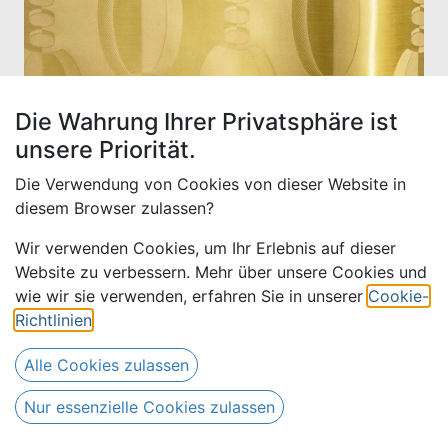
Die Wahrung Ihrer Privatsphäre ist
unsere Priorität.
Die Verwendung von Cookies von dieser Website in
diesem Browser zulassen?
Wir verwenden Cookies, um Ihr Erlebnis auf dieser
Website zu verbessern. Mehr über unsere Cookies und
Drews Or 2680-hellgold
wie wir sie verwenden, erfahren Sie in unserer
Cookie-
Richtlinien
.
19,00
€
Alle Preise inkl. MwSt.
zzgl. Versandkosten
Alle Cookies zulassen
Nur 15 Meter auf Lager.
Nur essenzielle Cookies zulassen
(
19,00
€
Meter
)