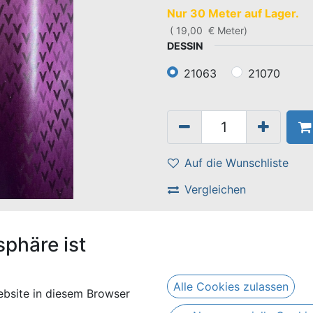
Nur 30 Meter auf Lager.
(
19,00
€
Meter
)
DESSIN
21063
21070
Auf die Wunschliste
Vergleichen
Geschäftsbedingungen
Versand: 2-3 Geschäftstag
sphäre ist
ine Länge von 1 Meter.
Alle Cookies zulassen
bsite in diesem Browser
n wir, den Stoff in einem Stück zu versenden. Sollten wir