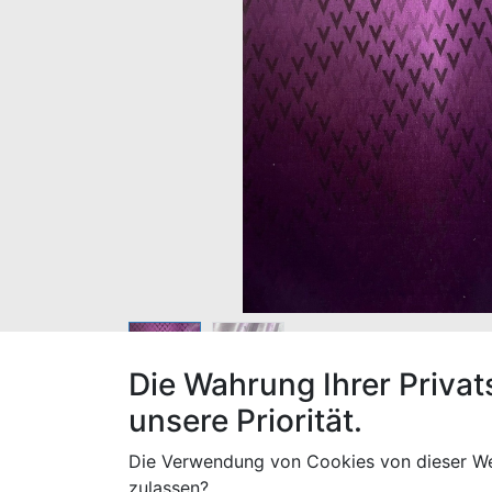
Die Wahrung Ihrer Privat
unsere Priorität.
Der Stoff hat eine Breite von 160 cm und e
Die Verwendung von Cookies von dieser We
Wenn Sie mehrere Meter bestellen, versuche
zulassen?