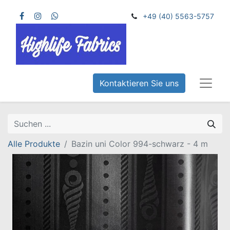
+49 (40) 5563-5757
Kontaktieren Sie uns
Alle Produkte
Bazin uni Color 994-schwarz - 4 m