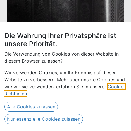
Die Wahrung Ihrer Privatsphäre ist
unsere Priorität.
Die Verwendung von Cookies von dieser Website in
diesem Browser zulassen?
Wir verwenden Cookies, um Ihr Erlebnis auf dieser
Website zu verbessern. Mehr über unsere Cookies und
Bazin uni Color 994-schwarz -
wie wir sie verwenden, erfahren Sie in unserer
Cookie-
4 m
Richtlinien
.
Alle Cookies zulassen
56,00
€
Alle Preise inkl. MwSt.
zzgl.
68,00
€
Versandkosten
Nur essenzielle Cookies zulassen