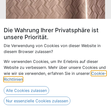
Die Wahrung Ihrer Privatsphäre ist
unsere Priorität.
Die Verwendung von Cookies von dieser Website in
diesem Browser zulassen?
Wir verwenden Cookies, um Ihr Erlebnis auf dieser
Website zu verbessern. Mehr über unsere Cookies und
wie wir sie verwenden, erfahren Sie in unserer
Cookie-
Bazin uni Color 816-
Richtlinien
.
champignonbraun | 5,4 m
Alle Cookies zulassen
75,60
€
Alle Preise inkl. MwSt.
zzgl.
Nur essenzielle Cookies zulassen
91,80
€
Versandkosten