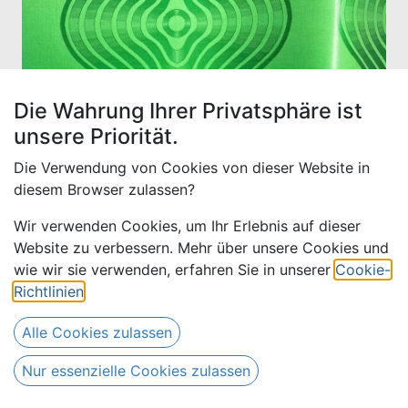
Die Wahrung Ihrer Privatsphäre ist
unsere Priorität.
Die Verwendung von Cookies von dieser Website in
diesem Browser zulassen?
Wir verwenden Cookies, um Ihr Erlebnis auf dieser
Website zu verbessern. Mehr über unsere Cookies und
Drews Or 2597-leuchtend
wie wir sie verwenden, erfahren Sie in unserer
Cookie-
grün | 4 m
Richtlinien
.
Alle Cookies zulassen
76,00
€
Alle Preise inkl. MwSt.
zzgl.
Versandkosten
Nur essenzielle Cookies zulassen