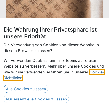
Die Wahrung Ihrer Privatsphäre ist
unsere Priorität.
Die Verwendung von Cookies von dieser Website in
diesem Browser zulassen?
Wir verwenden Cookies, um Ihr Erlebnis auf dieser
Website zu verbessern. Mehr über unsere Cookies und
Drews Uni 804-haselnuss, 30
wie wir sie verwenden, erfahren Sie in unserer
Cookie-
m
Richtlinien
.
Alle Cookies zulassen
510,00
€
Alle Preise inkl. MwSt.
zzgl.
Versandkosten
Nur essenzielle Cookies zulassen