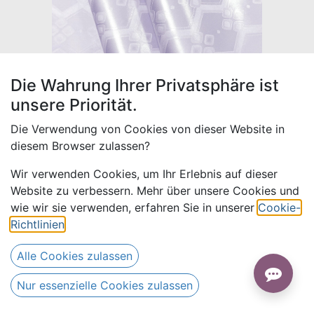
Die Wahrung Ihrer Privatsphäre ist
unsere Priorität.
Die Verwendung von Cookies von dieser Website in
diesem Browser zulassen?
Wir verwenden Cookies, um Ihr Erlebnis auf dieser
Website zu verbessern. Mehr über unsere Cookies und
Bazin uni Color 416-lavendel |
wie wir sie verwenden, erfahren Sie in unserer
Cookie-
D - 4 m
Richtlinien
.
Drews Bazin
Alle Cookies zulassen
68,00
€
Alle Preise inkl. MwSt.
zzgl.
Nur essenzielle Cookies zulassen
Versandkosten