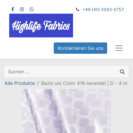
+49 (40) 5563-5757
Kontaktieren Sie uns
Alle Produkte
Bazin uni Color 416-lavendel | D - 4 m