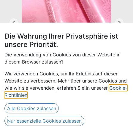
Die Wahrung Ihrer Privatsphäre ist
unsere Priorität.
Die Verwendung von Cookies von dieser Website in
diesem Browser zulassen?
Wir verwenden Cookies, um Ihr Erlebnis auf dieser
Website zu verbessern. Mehr über unsere Cookies und
wie wir sie verwenden, erfahren Sie in unserer
Cookie-
Richtlinien
.
Bazin uni Color 319-rosa | D -
5 m (2 m + 3 m)
Alle Cookies zulassen
Drews Bazin
Nur essenzielle Cookies zulassen
85,00
€