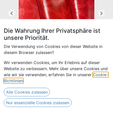
Die Wahrung Ihrer Privatsphäre ist
unsere Priorität.
Die Verwendung von Cookies von dieser Website in
diesem Browser zulassen?
Wir verwenden Cookies, um Ihr Erlebnis auf dieser
Website zu verbessern. Mehr über unsere Cookies und
wie wir sie verwenden, erfahren Sie in unserer
Cookie-
Bazin uni Color 315-rot
Richtlinien
.
17,00
€
Alle Preise inkl. MwSt.
zzgl. Versandkosten
Alle Cookies zulassen
Nur essenzielle Cookies zulassen
(
17,00
€
Meter
)