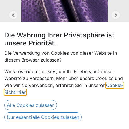
Die Wahrung Ihrer Privatsphäre ist
unsere Priorität.
Die Verwendung von Cookies von dieser Website in
diesem Browser zulassen?
Wir verwenden Cookies, um Ihr Erlebnis auf dieser
Website zu verbessern. Mehr über unsere Cookies und
wie wir sie verwenden, erfahren Sie in unserer
Cookie-
Bazin uni Color 424-dunkel-
Richtlinien
.
lila | D
Alle Cookies zulassen
Drews Bazin
Nur essenzielle Cookies zulassen
17,00
€
Alle Preise inkl. MwSt.
zzgl. Versandkosten