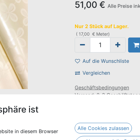
51,00
€
Alle Preise i
Nur 2 Stück auf Lager.
(
17,00
€
Meter
)
Auf die Wunschliste
Vergleichen
Geschäftsbedingungen
Versand: 2-3 Geschäftstag
sphäre ist
e Länge von 3 Metern und besteht aus 100% Baumwolle.
Alle Cookies zulassen
bsite in diesem Browser