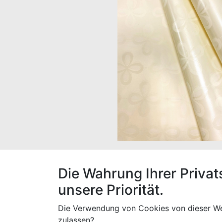
Die Wahrung Ihrer Privat
Der Stoff hat eine Breite von 160 cm, ein
unsere Priorität.
Die Verwendung von Cookies von dieser We
zulassen?