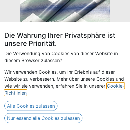
Die Wahrung Ihrer Privatsphäre ist
unsere Priorität.
Die Verwendung von Cookies von dieser Website in
diesem Browser zulassen?
Wir verwenden Cookies, um Ihr Erlebnis auf dieser
Website zu verbessern. Mehr über unsere Cookies und
Bazin Buntgewebt 774 | 4,5 m
wie wir sie verwenden, erfahren Sie in unserer
Cookie-
Richtlinien
.
76,50
€
Alle Preise inkl. MwSt.
zzgl.
Alle Cookies zulassen
Versandkosten
Nur essenzielle Cookies zulassen
Nur 1 Stück auf Lager.