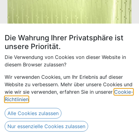
Die Wahrung Ihrer Privatsphäre ist
unsere Priorität.
Die Verwendung von Cookies von dieser Website in
diesem Browser zulassen?
Wir verwenden Cookies, um Ihr Erlebnis auf dieser
Website zu verbessern. Mehr über unsere Cookies und
Bazin uni Color 661-hellgrün,
wie wir sie verwenden, erfahren Sie in unserer
Cookie-
30 m
Richtlinien
.
Alle Cookies zulassen
390,00
€
Alle Preise inkl. MwSt.
zzgl.
510,00
€
Versandkosten
Nur essenzielle Cookies zulassen