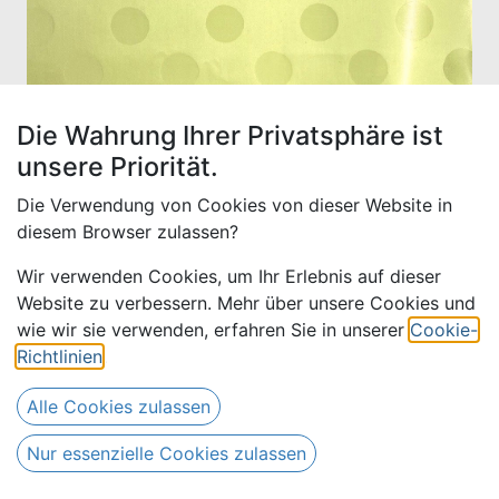
Die Wahrung Ihrer Privatsphäre ist
unsere Priorität.
Die Verwendung von Cookies von dieser Website in
diesem Browser zulassen?
Wir verwenden Cookies, um Ihr Erlebnis auf dieser
Website zu verbessern. Mehr über unsere Cookies und
Bazin uni Color 661-hellgrün |
wie wir sie verwenden, erfahren Sie in unserer
Cookie-
D
Richtlinien
.
Alle Cookies zulassen
13,00
€
Alle Preise inkl. MwSt.
zzgl. Versandkosten
16,00
€
Nur essenzielle Cookies zulassen