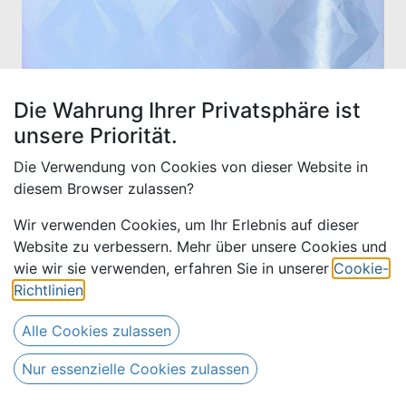
Die Wahrung Ihrer Privatsphäre ist
unsere Priorität.
Die Verwendung von Cookies von dieser Website in
diesem Browser zulassen?
Wir verwenden Cookies, um Ihr Erlebnis auf dieser
Website zu verbessern. Mehr über unsere Cookies und
Bazin uni Color 561-hellblau,
wie wir sie verwenden, erfahren Sie in unserer
Cookie-
30 m
Richtlinien
.
Alle Cookies zulassen
390,00
€
Alle Preise inkl. MwSt.
zzgl.
510,00
€
Versandkosten
Nur essenzielle Cookies zulassen