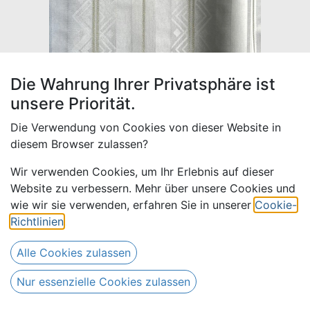
Die Wahrung Ihrer Privatsphäre ist
unsere Priorität.
Die Verwendung von Cookies von dieser Website in
diesem Browser zulassen?
Wir verwenden Cookies, um Ihr Erlebnis auf dieser
Website zu verbessern. Mehr über unsere Cookies und
Mellow 901-silber | D - 5 m
wie wir sie verwenden, erfahren Sie in unserer
Cookie-
Richtlinien
.
65,00
€
Alle Preise inkl. MwSt.
zzgl.
Alle Cookies zulassen
Versandkosten
Nur essenzielle Cookies zulassen
Nur 1 Stück auf Lager.