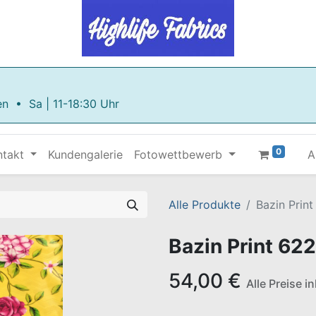
en • Sa | 11-18:30 Uhr
0
ntakt
Kundengalerie
Fotowettbewerb
A
Alle Produkte
Bazin Prin
Bazin Print 62
54,00
€
Alle Preise i