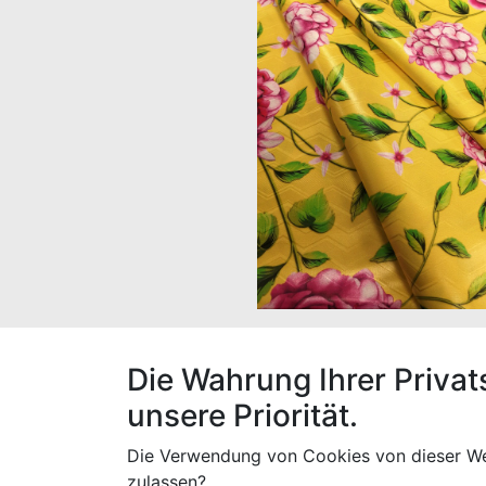
Der Stoff hat eine Breite von 160 cm, ein
Die Wahrung Ihrer Privat
unsere Priorität.
Die Verwendung von Cookies von dieser We
Spezifikationen
zulassen?