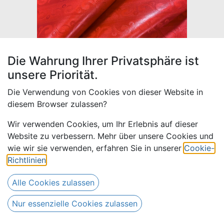
Die Wahrung Ihrer Privatsphäre ist
unsere Priorität.
Die Verwendung von Cookies von dieser Website in
diesem Browser zulassen?
Wir verwenden Cookies, um Ihr Erlebnis auf dieser
Website zu verbessern. Mehr über unsere Cookies und
Bazin uni Color 315-rot
wie wir sie verwenden, erfahren Sie in unserer
Cookie-
Richtlinien
.
17,00
€
Alle Preise inkl. MwSt.
zzgl. Versandkosten
Alle Cookies zulassen
Nur essenzielle Cookies zulassen
(
17,00
€
Meter
)