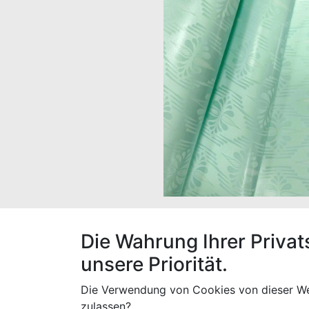
Der Stoff hat eine Breite von 160 cm, ein
Die Wahrung Ihrer Privat
unsere Priorität.
Die Verwendung von Cookies von dieser We
Spezifikationen
zulassen?