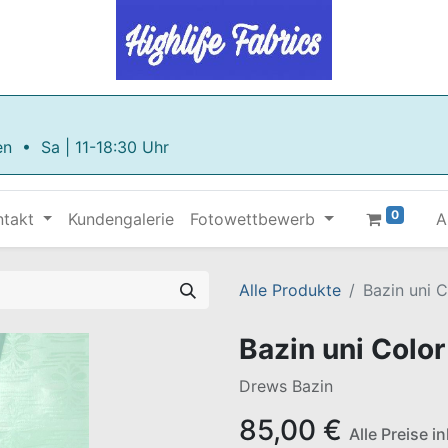
en • Sa | 11-18:30 Uhr
0
ntakt
Kundengalerie
Fotowettbewerb
A
Alle Produkte
Bazin uni C
Bazin uni Color
Drews Bazin
85,00
€
Alle Preise i