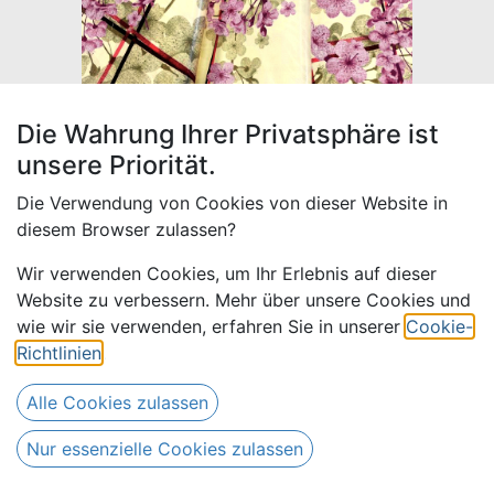
Die Wahrung Ihrer Privatsphäre ist
unsere Priorität.
Die Verwendung von Cookies von dieser Website in
diesem Browser zulassen?
Wir verwenden Cookies, um Ihr Erlebnis auf dieser
Website zu verbessern. Mehr über unsere Cookies und
Bazin Print 6072-008 | 4 m
wie wir sie verwenden, erfahren Sie in unserer
Cookie-
Richtlinien
.
72,00
€
Alle Preise inkl. MwSt.
zzgl.
Alle Cookies zulassen
Versandkosten
Nur essenzielle Cookies zulassen
Nur 1 Stück auf Lager.