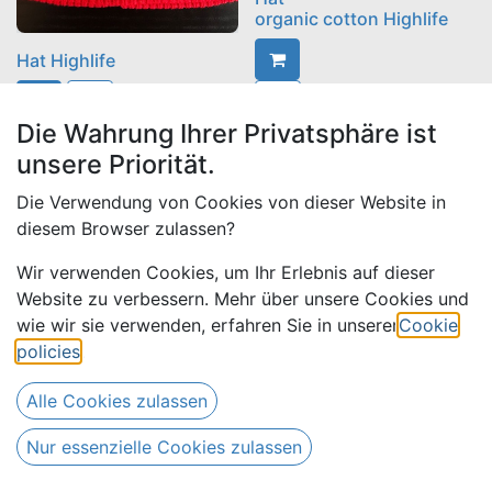
organic cotton Highlife
Hat Highlife
(
17.00
€ /
from
15.00
€
17.00
€
pieces
)
Die Wahrung Ihrer Privatsphäre ist
unsere Priorität.
Die Verwendung von Cookies von dieser Website in
diesem Browser zulassen?
Wir verwenden Cookies, um Ihr Erlebnis auf dieser
Website zu verbessern. Mehr über unsere Cookies und
Useful links
wie wir sie verwenden, erfahren Sie in unserer
Cookie
policies
.
Home
About us
Alle Cookies zulassen
Impressum
Payment and shipping
Nur essenzielle Cookies zulassen
Legal information
Contact us